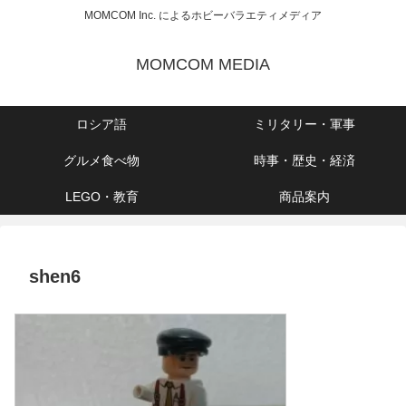
MOMCOM Inc. によるホビーバラエティメディア
MOMCOM MEDIA
ロシア語
ミリタリー・軍事
グルメ食べ物
時事・歴史・経済
LEGO・教育
商品案内
shen6