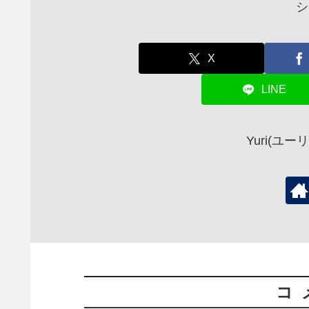
シ
X
LINE
Yuri(ユ
コ