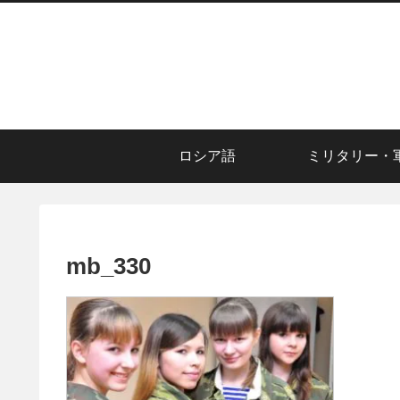
ロシア語
ミリタリー・
mb_330